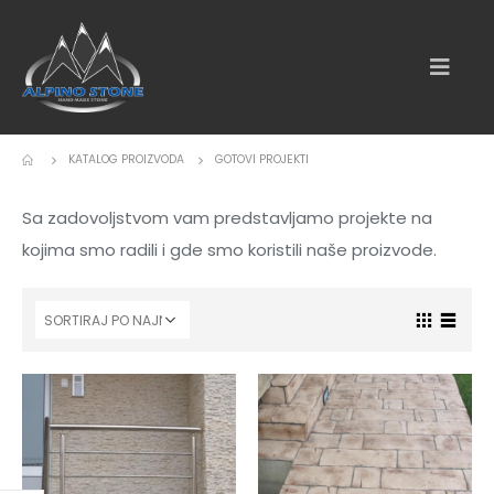
KATALOG PROIZVODA
GOTOVI PROJEKTI
Sa zadovoljstvom vam predstavljamo projekte na
kojima smo radili i gde smo koristili naše proizvode.