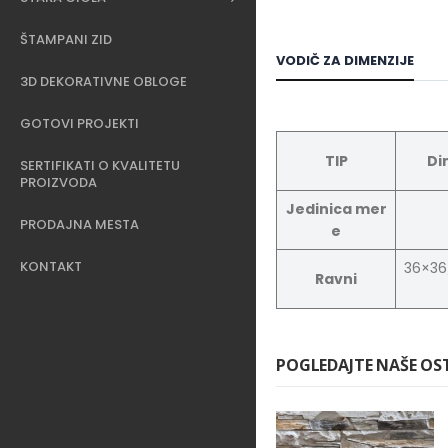
ŠTAMPANI ZID
VODIČ ZA DIMENZIJE
3D DEKORATIVNE OBLOGE
GOTOVI PROJEKTI
TIP
Di
SERTIFIKATI O KVALITETU
PROIZVODA
Jedinica mer
PRODAJNA MESTA
e
KONTAKT
36×36
Ravni
POGLEDAJTE NAŠE OS