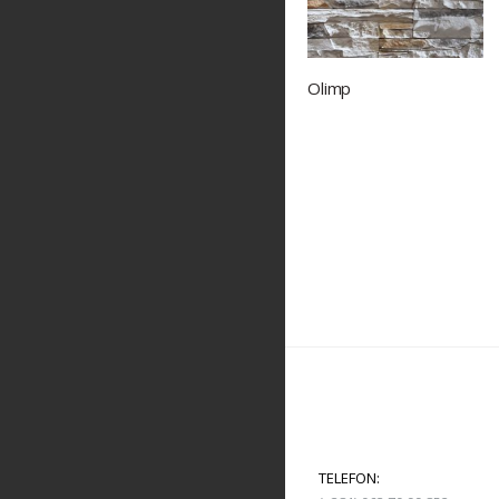
Olimp
PRATITE NAS
Alpino Stone
KONTAKT INFORMACIJE
ADRESA:
TELEFON: