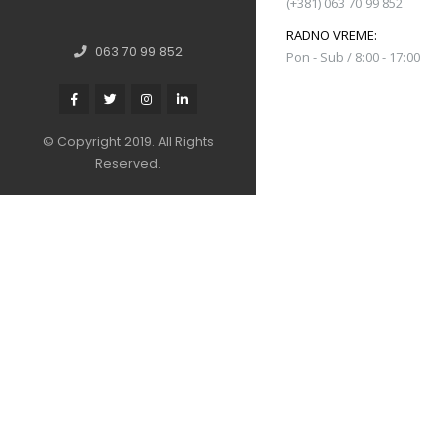
Vuka Karadžića 20, Padina, Srbija
(+381) 063 70 99 852
EMAIL:
RADNO VREME:
063 70 99 852
office@alpinostone.rs
Pon - Sub / 8:00 - 17:00
© Copyright 2019. All Rights
Reserved.