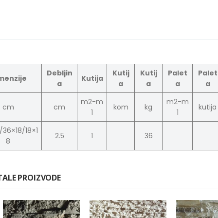
Debljin
Kutij
Kutij
Palet
Palet
menzije
Kutija
a
a
a
a
a
m2-m
m2-m
cm
cm
kom
kg
kutija
1
1
/36×18/18×1
2.5
1
36
8
TALE PROIZVODE