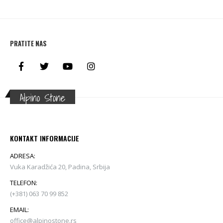
PRATITE NAS
Alpino Stone
KONTAKT INFORMACIJE
ADRESA:
Vuka Karadžića 20, Padina, Srbija
TELEFON:
(+381) 063 70 99 852
EMAIL:
office@alpinostone.rs