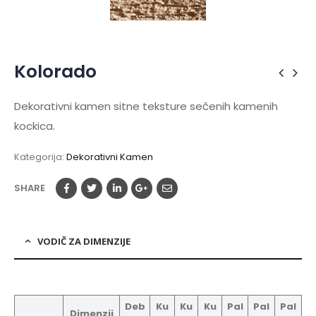
Kolorado
Dekorativni kamen sitne teksture sečenih kamenih
kockica.
Kategorija:
Dekorativni Kamen
SHARE
VODIČ ZA DIMENZIJE
Deb
Ku
Ku
Ku
Pal
Pal
Pal
Dimenzij