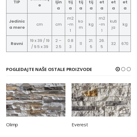
TIP
ljin
tij
tij
tij
et
et
et
e
a
a
a
a
a
a
a
m2
m2
Jedinic
ko
kuti
cm
cm
-m
kg
-m
kg
a mere
m
ja
1
1
19 x 39 / 19
2 –
0.8
21.
26.
Ravni
11
32
670
/ 9.5 x 39
2.5
3
5
5
POGLEDAJTE NAŠE OSTALE PROIZVODE
Olimp
Everest