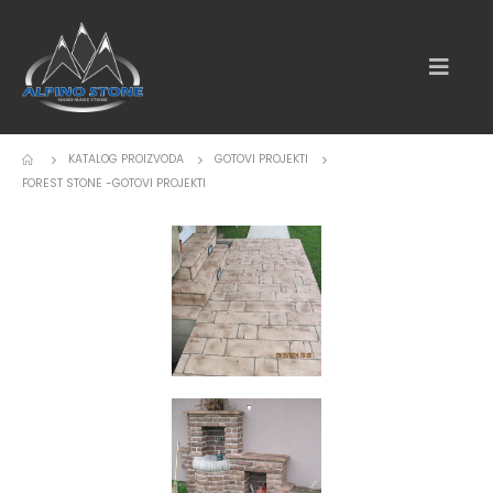
KATALOG PROIZVODA
GOTOVI PROJEKTI
FOREST STONE -GOTOVI PROJEKTI