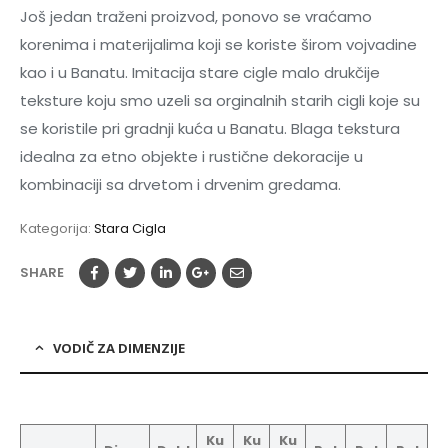
Još jedan traženi proizvod, ponovo se vraćamo
korenima i materijalima koji se koriste širom vojvadine
kao i u Banatu. Imitacija stare cigle malo drukčije
teksture koju smo uzeli sa orginalnih starih cigli koje su
se koristile pri gradnji kuća u Banatu. Blaga tekstura
idealna za etno objekte i rustične dekoracije u
kombinaciji sa drvetom i drvenim gredama.
Kategorija:
Stara Cigla
SHARE
VODIČ ZA DIMENZIJE
Ku
Ku
Ku