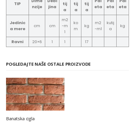
Dime
Debl
Pal
Pal
Pal
TIP
tij
tij
tij
nzije
jina
eta
eta
eta
a
a
a
m2
Jedinic
ko
m2
kutij
cm
cm
-m
kg
kg
a mere
m
-m1
a
1
Ravni
20×6
1
1
17
POGLEDAJTE NAŠE OSTALE PROIZVODE
Banatska cigla