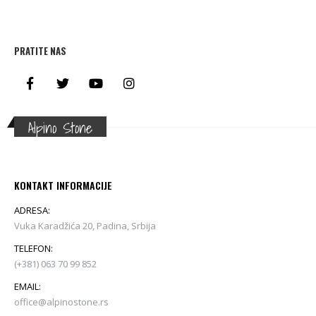
PRATITE NAS
Alpino Stone
KONTAKT INFORMACIJE
ADRESA:
Vuka Karadžića 20, Padina, Srbija
TELEFON:
(+381) 063 70 99 852
EMAIL:
office@alpinostone.rs